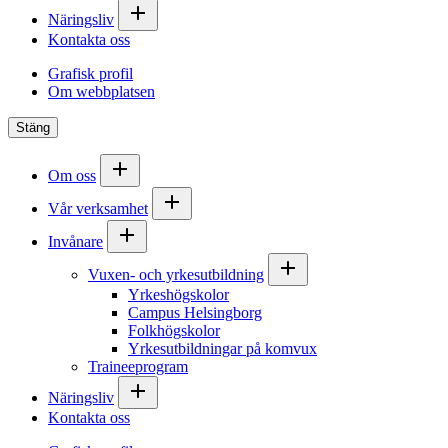
Näringsliv
Kontakta oss
Grafisk profil
Om webbplatsen
Stäng
Om oss
Vår verksamhet
Invånare
Vuxen- och yrkesutbildning
Yrkeshögskolor
Campus Helsingborg
Folkhögskolor
Yrkesutbildningar på komvux
Traineeprogram
Näringsliv
Kontakta oss