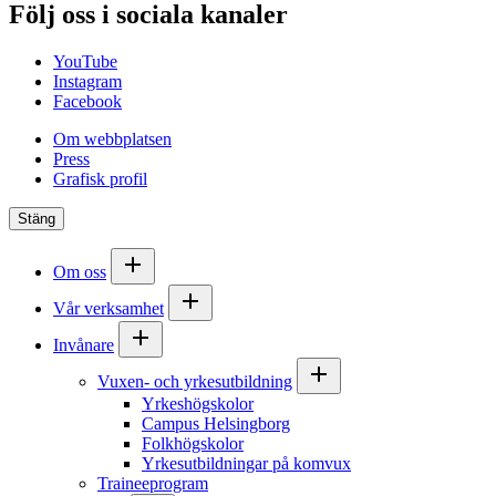
Följ oss i sociala kanaler
YouTube
Instagram
Facebook
Om webbplatsen
Press
Grafisk profil
Stäng
Om oss
Vår verksamhet
Invånare
Vuxen- och yrkesutbildning
Yrkeshögskolor
Campus Helsingborg
Folkhögskolor
Yrkesutbildningar på komvux
Traineeprogram