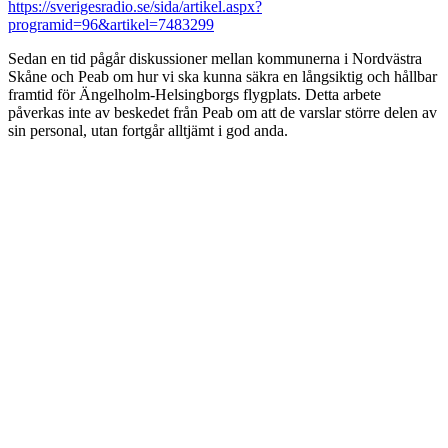
https://sverigesradio.se/sida/artikel.aspx?
programid=96&artikel=7483299
Sedan en tid pågår diskussioner mellan kommunerna i Nordvästra
Skåne och Peab om hur vi ska kunna säkra en långsiktig och hållbar
framtid för Ängelholm-Helsingborgs flygplats. Detta arbete
påverkas inte av beskedet från Peab om att de varslar större delen av
sin personal, utan fortgår alltjämt i god anda.