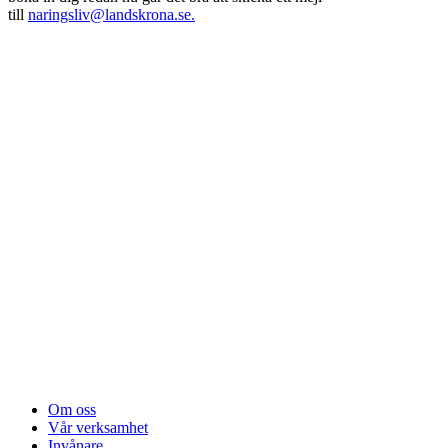
till
naringsliv@landskrona.se.
Om oss
Vår verksamhet
Invånare