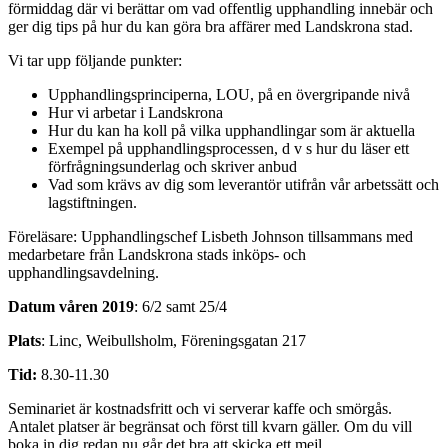
förmiddag där vi berättar om vad offentlig upphandling innebär och
ger dig tips på hur du kan göra bra affärer med Landskrona stad.
Vi tar upp följande punkter:
Upphandlingsprinciperna, LOU, på en övergripande nivå
Hur vi arbetar i Landskrona
Hur du kan ha koll på vilka upphandlingar som är aktuella
Exempel på upphandlingsprocessen, d v s hur du läser ett
förfrågningsunderlag och skriver anbud
Vad som krävs av dig som leverantör utifrån vår arbetssätt och
lagstiftningen.
Föreläsare: Upphandlingschef Lisbeth Johnson tillsammans med
medarbetare från Landskrona stads inköps- och
upphandlingsavdelning.
Datum våren 2019
: 6/2 samt 25/4
Plats
: Linc, Weibullsholm, Föreningsgatan 217
Tid:
8.30-11.30
Seminariet är kostnadsfritt och vi serverar kaffe och smörgås.
Antalet platser är begränsat och först till kvarn gäller. Om du vill
boka in dig redan nu går det bra att skicka ett mejl