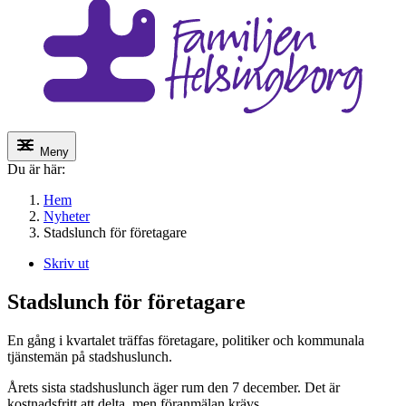
Meny
Du är här:
Hem
Nyheter
Stadslunch för företagare
Skriv ut
Stadslunch för företagare
En gång i kvartalet träffas företagare, politiker och kommunala
tjänstemän på stadshuslunch.
Årets sista stadshuslunch äger rum den 7 december. Det är
kostnadsfritt att delta, men föranmälan krävs.