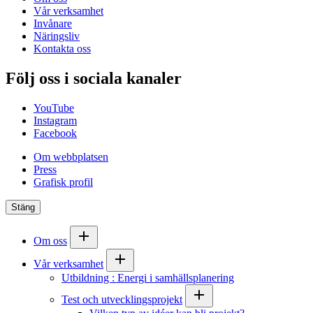
Vår verksamhet
Invånare
Näringsliv
Kontakta oss
Följ oss i sociala kanaler
YouTube
Instagram
Facebook
Om webbplatsen
Press
Grafisk profil
Stäng
Om oss
Vår verksamhet
Utbildning : Energi i samhällsplanering
Test och utvecklingsprojekt