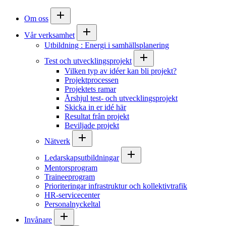
Om oss
Vår verksamhet
Utbildning : Energi i samhällsplanering
Test och utvecklingsprojekt
Vilken typ av idéer kan bli projekt?
Projektprocessen
Projektets ramar
Årshjul test- och utvecklingsprojekt
Skicka in er idé här
Resultat från projekt
Beviljade projekt
Nätverk
Ledarskapsutbildningar
Mentorsprogram
Traineeprogram
Prioriteringar infrastruktur och kollektivtrafik
HR-servicecenter
Personalnyckeltal
Invånare