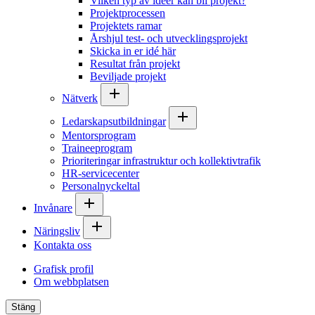
Vilken typ av idéer kan bli projekt?
Projektprocessen
Projektets ramar
Årshjul test- och utvecklingsprojekt
Skicka in er idé här
Resultat från projekt
Beviljade projekt
Nätverk
Ledarskapsutbildningar
Mentorsprogram
Traineeprogram
Prioriteringar infrastruktur och kollektivtrafik
HR-servicecenter
Personalnyckeltal
Invånare
Näringsliv
Kontakta oss
Grafisk profil
Om webbplatsen
Stäng