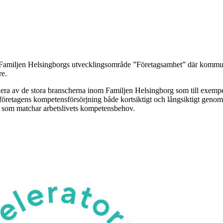
t Familjen Helsingborgs utvecklingsområde ”Företagsamhet” där kommune
re.
lera av de stora branscherna inom Familjen Helsingborg som till exempel
företagens kompetensförsörjning både kortsiktigt och långsiktigt genom a
 som matchar arbetslivets kompetensbehov.