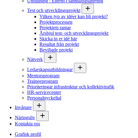
Utbildning : Energi i samhällsplanering
Test och utvecklingsprojekt
Vilken typ av idéer kan bli projekt?
Projektprocessen
Projektets ramar
Årshjul test- och utvecklingsprojekt
Skicka in er idé här
Resultat från projekt
Beviljade projekt
Nätverk
Ledarskapsutbildningar
Mentorsprogram
Traineeprogram
Prioriteringar infrastruktur och kollektivtrafik
HR-servicecenter
Personalnyckeltal
Invånare
Näringsliv
Kontakta oss
Grafisk profil