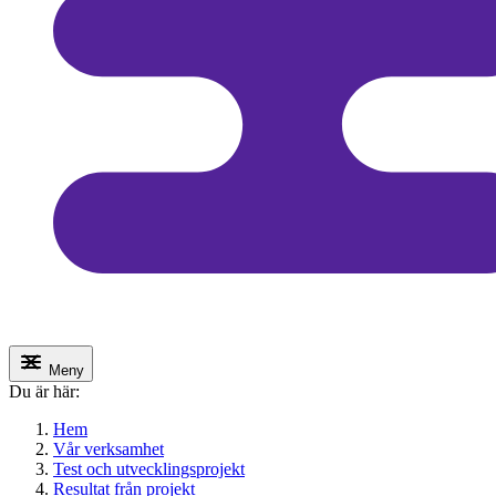
Meny
Du är här:
Hem
Vår verksamhet
Test och utvecklingsprojekt
Resultat från projekt