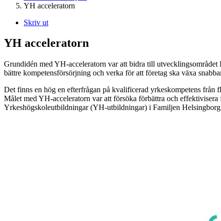
YH acceleratorn
Skriv ut
YH acceleratorn
Grundidén med YH-acceleratorn var att bidra till utvecklingsområde
bättre kompetensförsörjning och verka för att företag ska växa snabba
Det finns en hög en efterfrågan på kvalificerad yrkeskompetens från f
Målet med YH-acceleratorn var att försöka förbättra och effektivisera 
Yrkeshögskoleutbildningar (YH-utbildningar) i Familjen Helsingborg