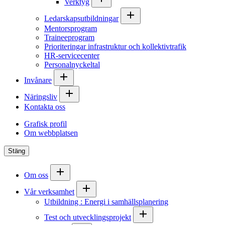
Verktyg
Ledarskapsutbildningar
Mentorsprogram
Traineeprogram
Prioriteringar infrastruktur och kollektivtrafik
HR-servicecenter
Personalnyckeltal
Invånare
Näringsliv
Kontakta oss
Grafisk profil
Om webbplatsen
Stäng
Om oss
Vår verksamhet
Utbildning : Energi i samhällsplanering
Test och utvecklingsprojekt