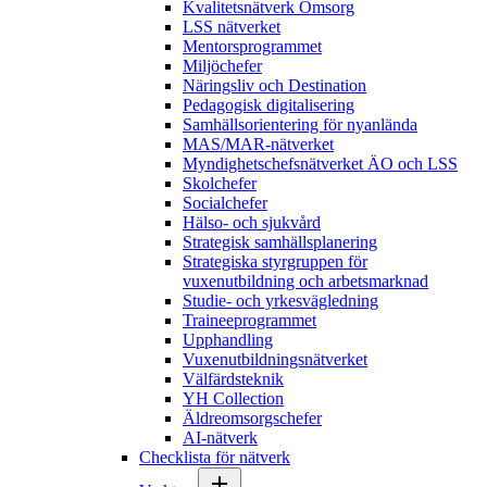
Kvalitetsnätverk Omsorg
LSS nätverket
Mentorsprogrammet
Miljöchefer
Näringsliv och Destination
Pedagogisk digitalisering
Samhällsorientering för nyanlända
MAS/MAR-nätverket
Myndighetschefsnätverket ÄO och LSS
Skolchefer
Socialchefer
Hälso- och sjukvård
Strategisk samhällsplanering
Strategiska styrgruppen för
vuxenutbildning och arbetsmarknad
Studie- och yrkesvägledning
Traineeprogrammet
Upphandling
Vuxenutbildningsnätverket
Välfärdsteknik
YH Collection
Äldreomsorgschefer
AI-nätverk
Checklista för nätverk