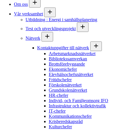
Om oss
Vår verksamhet
Utbildning : Energi i samhällsplanering
Test och utvecklingsprojekt
Nätverk
Kontaktuppgifter till nätverk
Arbetsmarknadsnätverket
Bibliotekssamverkan
Brottsförebyggande
Ekonomichefer
Elevhälsochefsnätverket
Fritidschefer
Förskolenätverket
Grundskolenätverket
HR-chefer
Individ- och Familjeomsorg IFO
Infrastruktur och kollektivtrafik
IT-chefer
Kommunikationschefer
Krisberedskapsråd
Kulturchefer