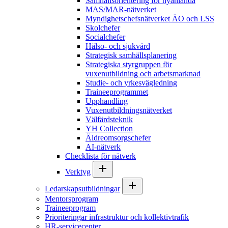
Samhällsorientering för nyanlända
MAS/MAR-nätverket
Myndighetschefsnätverket ÄO och LSS
Skolchefer
Socialchefer
Hälso- och sjukvård
Strategisk samhällsplanering
Strategiska styrgruppen för
vuxenutbildning och arbetsmarknad
Studie- och yrkesvägledning
Traineeprogrammet
Upphandling
Vuxenutbildningsnätverket
Välfärdsteknik
YH Collection
Äldreomsorgschefer
AI-nätverk
Checklista för nätverk
Verktyg
Ledarskapsutbildningar
Mentorsprogram
Traineeprogram
Prioriteringar infrastruktur och kollektivtrafik
HR-servicecenter