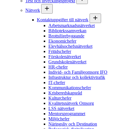
Test och utvecklingsprojekt
Nätverk
Kontaktuppgifter till nätverk
Arbetsmarknadsnätverket
Bibliotekssamverkan
Brottsförebyggande
Ekonomichefer
Elevhälsochefsnätverket
Fritidschefer
Förskolenätverket
Grundskolenätverket
HR-chefer
Individ- och Familjeomsorg IFO
Infrastruktur och kollektivtrafik
IT-chefer
Kommunikationschefer
Krisberedskapsråd
Kulturchefer
Kvalitetsnätverk Omsorg
LSS nätverket
Mentorsprogrammet
Miljöchefer
Näringsliv och Destination