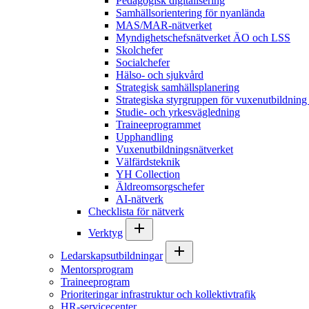
Pedagogisk digitalisering
Samhällsorientering för nyanlända
MAS/MAR-nätverket
Myndighetschefsnätverket ÄO och LSS
Skolchefer
Socialchefer
Hälso- och sjukvård
Strategisk samhällsplanering
Strategiska styrgruppen för vuxenutbildnin
Studie- och yrkesvägledning
Traineeprogrammet
Upphandling
Vuxenutbildningsnätverket
Välfärdsteknik
YH Collection
Äldreomsorgschefer
AI-nätverk
Checklista för nätverk
Verktyg
Ledarskapsutbildningar
Mentorsprogram
Traineeprogram
Prioriteringar infrastruktur och kollektivtrafik
HR-servicecenter