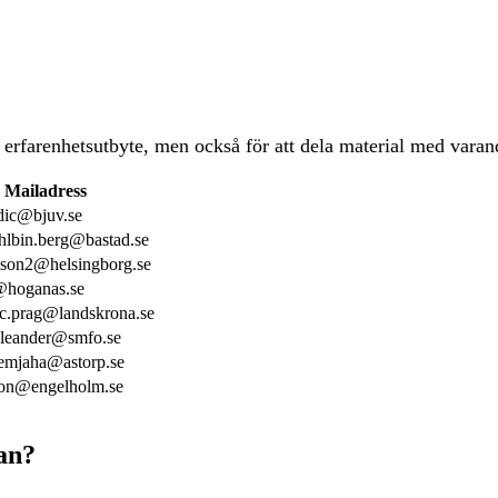
erfarenhetsutbyte, men också för att dela material med varand
Mailadress
dic@bjuv.se
ahlbin.berg@bastad.se
sson2@helsingborg.se
k@hoganas.se
ic.prag@landskrona.se
e.leander@smfo.se
emjaha@astorp.se
son@engelholm.se
dan?