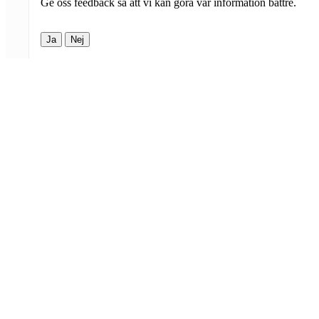
Ge oss feedback så att vi kan göra vår information bättre.
Ja
Nej