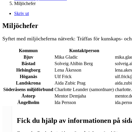
Miljöchefer
Skriv ut
Miljöchefer
Syftet med miljöcheferna nätverk: Träffas för kunskaps- och 
Kommun
Kontaktperson
Bjuv
Mika Gladic
mika.gla
Båstad
Solveig Ahlbin Berg
solveig.
Helsingborg
Lena Åkesson
lena.ake
Höganäs
Ulf Frick
ulf.fric
Landskrona
Aida Zubic Prag
aida.zub
Söderåsens miljöförbund
Charlotte Leander (samordnare)
charlott
Åstorp
Mentor Demjaha
mentor.d
Ängelholm
Ida Persson
ida.pers
Fick du hjälp av informationen på si