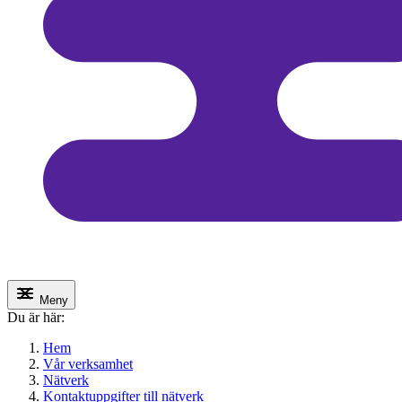
Meny
Du är här:
Hem
Vår verksamhet
Nätverk
Kontaktuppgifter till nätverk