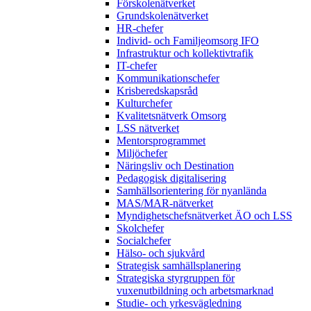
Förskolenätverket
Grundskolenätverket
HR-chefer
Individ- och Familjeomsorg IFO
Infrastruktur och kollektivtrafik
IT-chefer
Kommunikationschefer
Krisberedskapsråd
Kulturchefer
Kvalitetsnätverk Omsorg
LSS nätverket
Mentorsprogrammet
Miljöchefer
Näringsliv och Destination
Pedagogisk digitalisering
Samhällsorientering för nyanlända
MAS/MAR-nätverket
Myndighetschefsnätverket ÄO och LSS
Skolchefer
Socialchefer
Hälso- och sjukvård
Strategisk samhällsplanering
Strategiska styrgruppen för
vuxenutbildning och arbetsmarknad
Studie- och yrkesvägledning