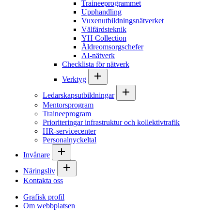
Traineeprogrammet
Upphandling
Vuxenutbildningsnätverket
Välfärdsteknik
YH Collection
Äldreomsorgschefer
AI-nätverk
Checklista för nätverk
Verktyg
Ledarskapsutbildningar
Mentorsprogram
Traineeprogram
Prioriteringar infrastruktur och kollektivtrafik
HR-servicecenter
Personalnyckeltal
Invånare
Näringsliv
Kontakta oss
Grafisk profil
Om webbplatsen