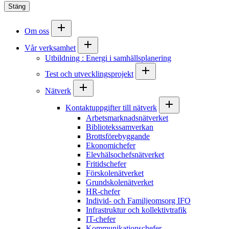
Stäng
Om oss
Vår verksamhet
Utbildning : Energi i samhällsplanering
Test och utvecklingsprojekt
Nätverk
Kontaktuppgifter till nätverk
Arbetsmarknadsnätverket
Bibliotekssamverkan
Brottsförebyggande
Ekonomichefer
Elevhälsochefsnätverket
Fritidschefer
Förskolenätverket
Grundskolenätverket
HR-chefer
Individ- och Familjeomsorg IFO
Infrastruktur och kollektivtrafik
IT-chefer
Kommunikationschefer