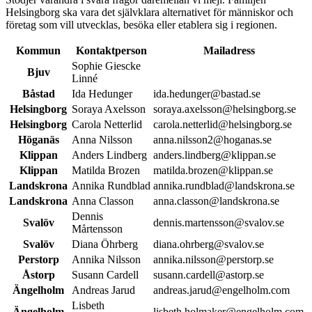
Helsingborg ska vara det självklara alternativet för människor och
företag som vill utvecklas, besöka eller etablera sig i regionen.
Kommun
Kontaktperson
Mailadress
Sophie Giescke
Bjuv
Linné
Båstad
Ida Hedunger
ida.hedunger@bastad.se
Helsingborg
Soraya Axelsson
soraya.axelsson@helsingborg.se
Helsingborg
Carola Netterlid
carola.netterlid@helsingborg.se
Höganäs
Anna Nilsson
anna.nilsson2@hoganas.se
Klippan
Anders Lindberg
anders.lindberg@klippan.se
Klippan
Matilda Brozen
matilda.brozen@klippan.se
Landskrona
Annika Rundblad
annika.rundblad@landskrona.se
Landskrona
Anna Classon
anna.classon@landskrona.se
Dennis
Svalöv
dennis.martensson@svalov.se
Mårtensson
Svalöv
Diana Öhrberg
diana.ohrberg@svalov.se
Perstorp
Annika Nilsson
annika.nilsson@perstorp.se
Åstorp
Susann Cardell
susann.cardell@astorp.se
Ängelholm
Andreas Jarud
andreas.jarud@engelholm.com
Lisbeth
Ängelholm
lisbeth.holmaker@engelholm.com