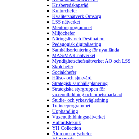
Krisberedskapsråd
Kulturchefer
Kvalitetsnätverk Omsorg
LSS nätverket
Mentorsprogrammet
Miljöchefer
Näringsliv och Destination
Pedagogisk digitalisering
Samhällsorientering för nyanlända
MAS/MAR-nätverket
Myndighetschefsnätverket ÄO och LSS
Skolchefer
Socialchefer
Hälso- och sjukvård
Strategisk samhällsplanering
Strategiska styrgruppen för
vuxenutbildning och arbetsmarknad
Studie- och yrkesvägledning
Traineeprogrammet
Upphandling
Vuxenutbildningsnätverket
Välfärdsteknik
YH Collection
Äldreomsorgschefer