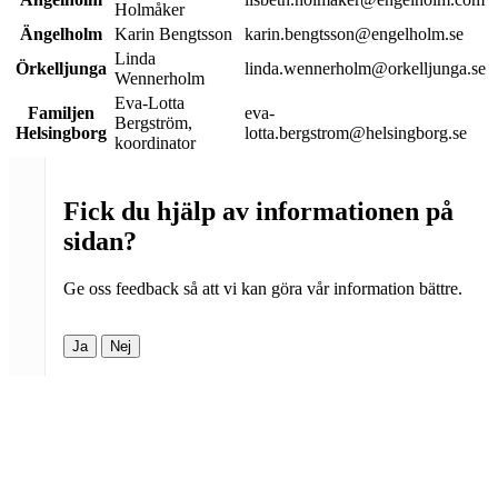
Holmåker
Ängelholm
Karin Bengtsson
karin.bengtsson@engelholm.se
Linda
Örkelljunga
linda.wennerholm@orkelljunga.se
Wennerholm
Eva-Lotta
Familjen
eva-
Bergström,
Helsingborg
lotta.bergstrom@helsingborg.se
koordinator
Fick du hjälp av informationen på
sidan?
Ge oss feedback så att vi kan göra vår information bättre.
Ja
Nej