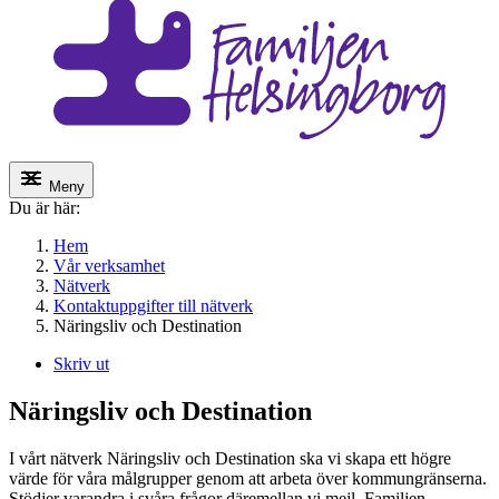
Meny
Du är här:
Hem
Vår verksamhet
Nätverk
Kontaktuppgifter till nätverk
Näringsliv och Destination
Skriv ut
Näringsliv och Destination
I vårt nätverk Näringsliv och Destination ska vi skapa ett högre
värde för våra målgrupper genom att arbeta över kommungränserna.
Stödjer varandra i svåra frågor däremellan vi mejl. Familjen