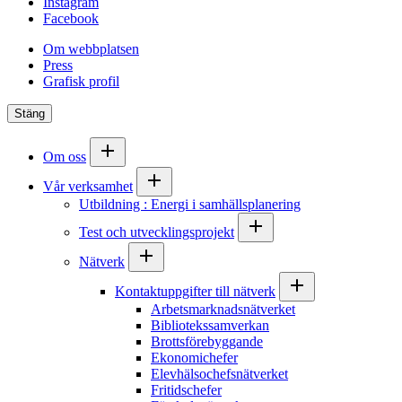
Instagram
Facebook
Om webbplatsen
Press
Grafisk profil
Stäng
Om oss
Vår verksamhet
Utbildning : Energi i samhällsplanering
Test och utvecklingsprojekt
Nätverk
Kontaktuppgifter till nätverk
Arbetsmarknadsnätverket
Bibliotekssamverkan
Brottsförebyggande
Ekonomichefer
Elevhälsochefsnätverket
Fritidschefer